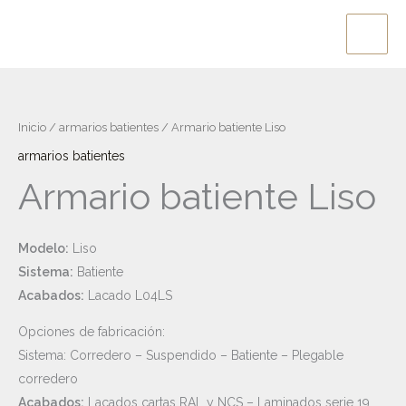
Ir
al
contenido
Inicio
/
armarios batientes
/ Armario batiente Liso
armarios batientes
Armario batiente Liso
Modelo:
Liso
Sistema:
Batiente
Acabados:
Lacado L04LS
Opciones de fabricación:
Sistema: Corredero – Suspendido – Batiente – Plegable
corredero
Acabados:
Lacados cartas RAL y NCS – Laminados serie 19